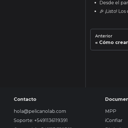
Desde el pane
🎉 ¡Listo! Lo
Anterior
Cómo crear 
Contacto
Documen
hola@pelicanolab.com
MPP
Soporte: +5491136119391
iConfiar