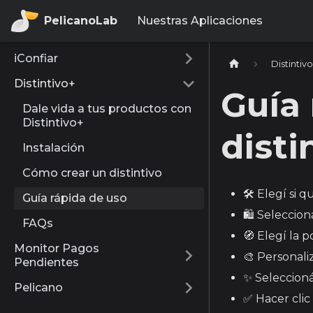
PelicanoLab
Nuestras Aplicaciones
iConfiar
Distintiv
Distintivo+
Guía 
Dale vida a tus productos con
Distintivo+
disti
Instalación
Cómo crear un distintivo
🛠️ Elegí si 
Guía rápida de uso
🛍️ Seleccio
FAQs
🧭 Elegí la p
Monitor Pagos
🎨 Personaliz
Pendientes
✨ Seleccioná
Pelicano
✅ Hacer clic