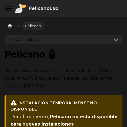
PelicanoLab
Pelicano
Nessa página
Pelicano 🤖
Bienvenido a la documentación oficial de Pelicano.
Aquí encontrarás guías y material de referencia
sobre el producto.
INSTALACIÓN TEMPORALMENTE NO
DISPONIBLE
Por el momento,
Pelicano no está disponible
para nuevas instalaciones
.