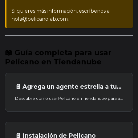
Si quieres más información, escríbenos a
hola@pelicanolab.com
.
📖 Guía completa para usar
Pelicano en Tiendanube
📄️
Agrega un agente estrella a tu equipo de ventas
Descubre cómo usar Pelicano en Tiendanube para agregar un agente inteligente que impulse tus ventas.
📄️
Instalación de Pelicano