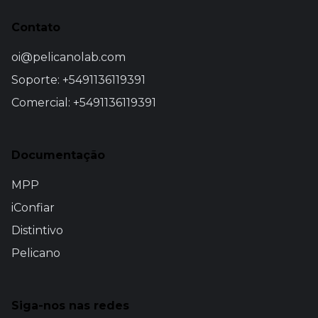
Contato
oi@pelicanolab.com
Soporte: +5491136119391
Comercial: +5491136119391
Documentação
MPP
iConfiar
Distintivo
Pelicano
Siga-nos nas redes